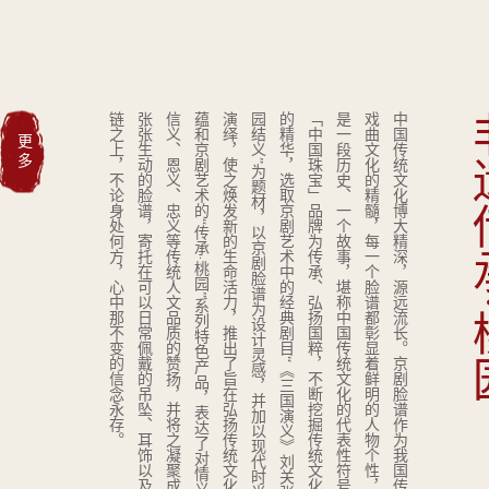
。
中
国
传
统
文
化
博
大
精
深
，
源
远
流
长
。
京
剧
脸
谱
作
为
我
国
传
统
戏
曲
文
化
的
精
髓
，
每
一
个
脸
谱
都
彰
显
着
鲜
明
的
人
物
个
性
，
都
是
一
段
历
史
、
一
个
故
事
，
堪
称
中
国
传
统
文
化
的
代
表
性
符
号
。
「
中
国
珠
宝
」
品
牌
为
传
承
、
弘
扬
国
粹
，
不
断
挖
掘
传
统
文
化
中
的
精
华
，
选
取
京
剧
艺
术
中
的
经
典
剧
目
“
《
三
国
演
义
》
刘
关
张
桃
园
结
义
”
为
题
材
，
以
京
剧
脸
谱
为
设
计
灵
感
，
并
加
以
现
代
时
尚
的
演
绎
，
使
之
焕
发
新
的
生
命
活
力
，
推
出
了
旨
在
弘
扬
传
统
文
化
意
蕴
和
京
剧
艺
术
的
“
传
承
·
桃
园
”
系
列
特
色
产
品
，
表
达
了
对
情
义
、
信
义
、
恩
义
、
忠
义
等
传
统
人
文
品
质
的
赞
扬
，
并
将
之
凝
聚
成
一
张
张
生
动
的
脸
谱
，
寄
托
在
可
以
日
常
佩
戴
的
吊
坠
、
耳
饰
以
及
手
链
之
上
，
不
论
身
处
何
方
，
心
中
那
不
变
的
信
念
永
存
非遗传
更多